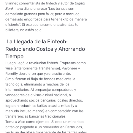
Skinner, comentarista de fintech y autor de 
Digital 
Bank
, haya dicho una vez: "Los bancos son 
demasiado grandes para fallar, pero a menudo 
demasiado engorrosos para tener éxito de manera 
eficiente". Si eso suena como una afrenta a tu 
billetera, no estás solo.
 La Llegada de la Fintech: 
Reduciendo Costos y Ahorrando 
Tiempo
Luego llegó la revolución fintech. Empresas como 
Wise (anteriormente TransferWise), Payoneer y 
Remitly decidieron que ya era suficiente. 
Simplificaron el flujo de fondos mediante la 
tecnología, eliminando a muchos de los 
intermediarios. Al emparejar compradores y 
vendedores de divisas a nivel nacional, o 
aprovechando socios bancarios locales directos, 
lograron reducir las tarifas a casi la mitad (y a 
menudo incluso menos) en comparación con las 
transferencias bancarias tradicionales.
Toma a Wise como ejemplo. Si eres un minorista 
británico pagando a un proveedor en Bermudas, 
verás un desglose transparente de las tarifas antes 