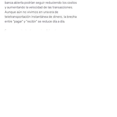
banca abierta podrían seguir reduciendo los costos 
y aumentando la velocidad de las transacciones. 
Aunque aún no vivimos en una era de 
teletransportación instantánea de dinero, la brecha 
entre "pagar" y "recibir" se reduce día a día.
Por supuesto, los bancos tradicionales no 
desaparecerán de la noche a la mañana. Pero para 
las pequeñas empresas y los pagadores globales 
frecuentes, el mensaje es claro: tienes opciones. 
Buscar un proveedor de pagos transfronterizos es 
como encontrar un billete de avión a buen precio: 
una vez que ves lo barato que puede ser, volver a 
pagar el doble ya no es una opción.
Reflexiones Finales: Vota con Tu 
Billetera Digital
En un mundo donde cada centavo cuenta, 
especialmente para individuos y pequeñas 
empresas con presupuestos limitados, la promesa 
de la fintech de reducir las tarifas transfronterizas 
no es un asunto menor. Para muchos, marca la 
diferencia entre obtener una ganancia saludable y 
verse atrapado por los costos de transacción. Como 