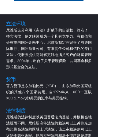
立法环境
尼维斯充分利用《宪法》所赋予的自治权，颁布了一
整套法律，使之继续成为一个具有竞争力、有价值和
受尊重的国际金融中心。尼维斯制定并完善了有关国
际银行、国际商业公司、有限责任公司和信托的专门
立法，使服务提供商能够更好地满足客户的财富管理
需求。2004年，出台了关于管理保险、共同基金和多
形式基金会的立法。
货币
官方货币是东加勒比元（XCD），由东加勒比国家组
织的其他八个国家共用。自1976年来，XCD一直以
XCD 2.7169兑1美元的汇率与美元挂钩。
法律制度
尼维斯的法律制度以英国普通法为基础，并根据当地
法规而不同。尼维斯高等法院的裁决可以上诉到东加
勒比最高法院的区域上诉法院，该二审裁决则可以上
诉到伦敦枢密院。伦敦枢密院的裁决不得超越尼维斯