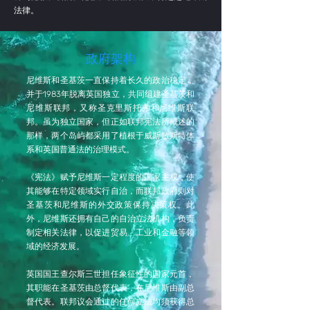
法律。
政府架构
尼维斯和圣基茨一直保持着长久的政治稳定，
并于1983年脱离英国独立，共同组建圣基茨和
尼维斯联邦，又称圣克里斯托弗和尼维斯联
邦。虽为独立国家，但正如联邦宪法所概述的
那样，两个岛屿都采用了植根于威斯敏斯特体
系和英国普通法的治理模式。
《宪法》赋予尼维斯一定程度的国家主权，使
其能够在特定领域实行自治，而联邦政府则对
圣基茨和尼维斯的外交政策保持决策权。此
外，尼维斯还拥有自己的自治立法机构，负责
制定相关法律，以促进贸易、工业和金融等领
域的经济发展。
英国国王查尔斯三世担任象征性的国家元首，
其职能在圣基茨由总督代表，在尼维斯由副总
督代表。联邦议会通过的任何立法均须获得总