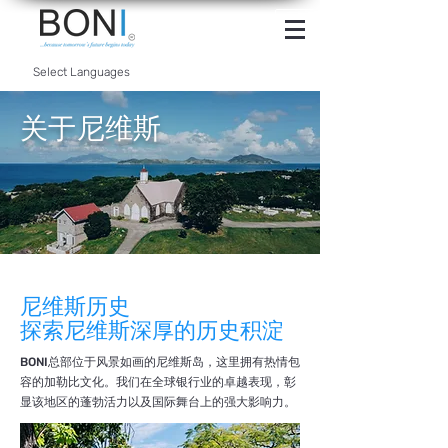
INTERNET
BANKING
Select Languages
关于尼维斯
尼维斯历史
探索尼维斯深厚的历史积淀
BONI总部位于风景如画的尼维斯岛，这里拥有热情包
容的加勒比文化。我们在全球银行业的卓越表现，彰
显该地区的蓬勃活力以及国际舞台上的强大影响力。