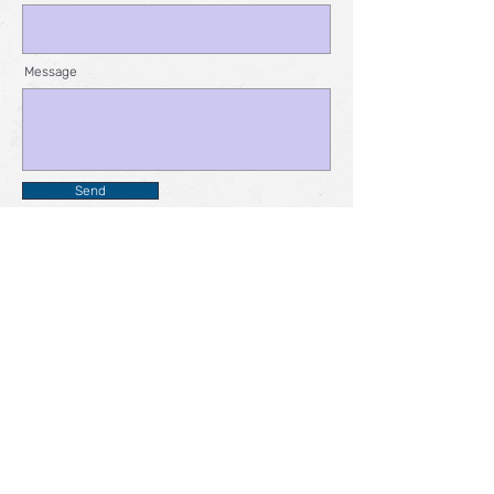
Message
Send
Island Main Road, Nelson Spring, St Thomas
Parish, Nevis, West Indies
1-869-469-7770
online@boniltd.com