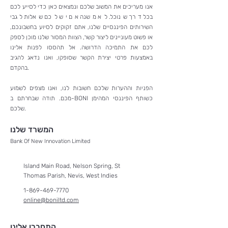
אנו מעריכים את המשוב שלכם ונמצאים כאן כדי לסייע לכם
בכל דרך שנוכל. לא משנה אם יש לכם שאלות לגבי
השירותים הפיננסיים שלנו, אתם זקוקים לסיוע בחשבונכם,
או פשוט מעוניינים ליצור קשר, הצוות המסור שלנו מוכן לספק
לכם את התמיכה הדרושה. אל תהססו לפנות אלינו
באמצעות פרטי יצירת הקשר שסופקו, ואנו נדאג להגיב
בהקדם.
הפניות וההערות שלכם חשובות לנו, ואנו מצפים לשמוע
מכם. תודה שבחרתם ב-BONI כשותף הפיננסי המהימן
שלכם.
המשרד שלנו
Bank Of New Innovation Limited
Island Main Road,
Nelso
n Spring,
St
Thomas
Parish,
Nevis, West Indies
1-869-469-7770
online@boniltd.com
התחברו אלינו